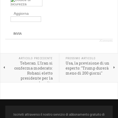
Aggiorna
INVIA
JComments
ARTICOLO PRECEDENTE
PROSSIMO ARTICOLO
Teheran. L'Iran si
Usa, la previsione di un
conferma moderato:
esperto: "Trump durerà
Rohani eletto
meno di 200 giorni"
presidente per la
seconda volta
Iscriviti attraverso il nostro servizio di abbonamento gratuito di