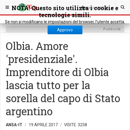
SEI QUI:
RASSEGNA STAMPA
NOTIZIE DAL MONDO
NOTA! Questo sito utilizza i cookie e
0
NUOVI ARTICOLI
tecnologie simili.
Se non si modificano le impostazioni del browser, l'utente accetta.
Pubbicità
Approvo
Olbia. Amore
'presidenziale'.
Imprenditore di Olbia
lascia tutto per la
sorella del capo di Stato
argentino
ANSA-IT
19 APRILE 2017
VISITE: 3258