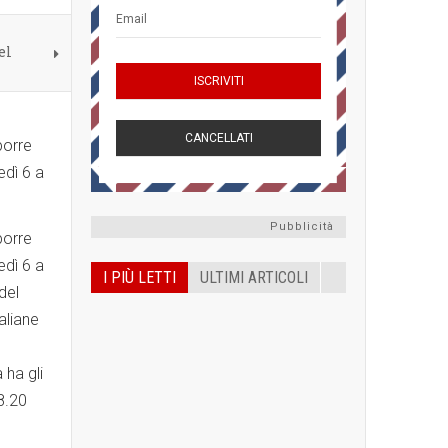
el
porre
edì 6 a
Pubblicità
porre
edì 6 a
I PIÙ LETTI
ULTIMI ARTICOLI
del
taliane
 ha gli
 8.20