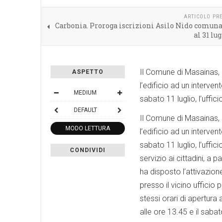
ARTICOLO PR
Carbonia. Proroga iscrizioni Asilo Nido comuna
al 31 lu
Il Comune di Masainas, p
ASPETTO
l’edificio ad un interven
MEDIUM
sabato 11 luglio, l’uffi
DEFAULT
Il Comune di Masainas, p
MODO LETTURA
l’edificio ad un interven
sabato 11 luglio, l’uffi
CONDIVIDI
servizio ai cittadini, a 
ha disposto l’attivazion
presso il vicino ufficio 
stessi orari di apertura 
alle ore 13.45 e il sabat