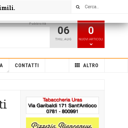
imili.
Pubbicità
06
0
THU
,
AUG
NUOVI ARTICOLI
A
CONTATTI
ALTRO
ti