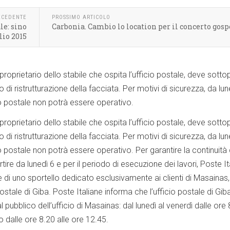
ECEDENTE
PROSSIMO ARTICOLO
le: sino
Carbonia. Cambio lo location per il concerto gosp
glio 2015
roprietario dello stabile che ospita l’ufficio postale, deve sotto
to di ristrutturazione della facciata. Per motivi di sicurezza, da lun
cio postale non potrà essere operativo.
roprietario dello stabile che ospita l’ufficio postale, deve sotto
to di ristrutturazione della facciata. Per motivi di sicurezza, da lun
cio postale non potrà essere operativo. Per garantire la continuità 
partire da lunedì 6 e per il periodo di esecuzione dei lavori, Poste I
e di uno sportello dedicato esclusivamente ai clienti di Masainas,
postale di Giba. Poste Italiane informa che l’ufficio postale di Giba
al pubblico dell’ufficio di Masainas: dal lunedì al venerdì dalle ore
o dalle ore 8.20 alle ore 12.45.