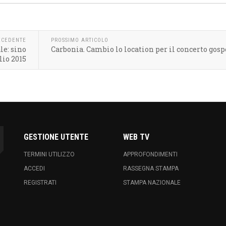
ECEDENTE
PROSSIMO ARTICOLO
le: sino
Carbonia. Cambio lo location per il concerto gosp
glio 2015
GESTIONE UTENTE
WEB TV
TERMINI UTILIZZO
APPROFONDIMENTI
ACCEDI
RASSEGNA STAMPA
REGISTRATI
STAMPA NAZIONALE