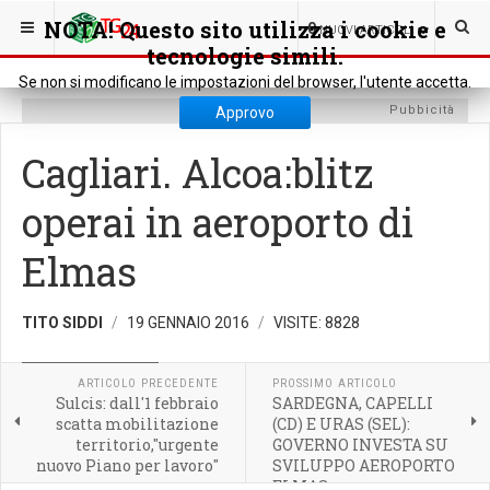
SEI QUI:
RASSEGNA STAMPA
STAMPA REGIONALE
NOTA! Questo sito utilizza i cookie e
0
NUOVI ARTICOLI
tecnologie simili.
Se non si modificano le impostazioni del browser, l'utente accetta.
Pubbicità
Approvo
Cagliari. Alcoa:blitz
operai in aeroporto di
Elmas
TITO SIDDI
19 GENNAIO 2016
VISITE: 8828
STAMPA REGIONALE
ARTICOLO PRECEDENTE
PROSSIMO ARTICOLO
Sulcis: dall'1 febbraio
SARDEGNA, CAPELLI
scatta mobilitazione
(CD) E URAS (SEL):
territorio,"urgente
GOVERNO INVESTA SU
nuovo Piano per lavoro"
SVILUPPO AEROPORTO
ELMAS