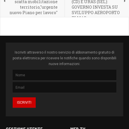
scatta mobilitazione
(CD) E URAS (SEL):
territorio,"urgente
GOVERNO INVESTA SU
nuovo Piano per lavoro"
SVILUPPO AEROPORTO
ELMAS
Iscriviti attraverso il nostro servizio di abbonamento gratuito di
posta elettronica per ricevere le notifiche quando sono disponibili
nuove informazioni.