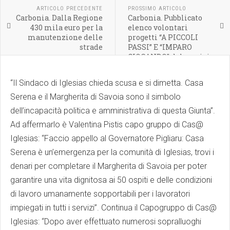
ARTICOLO PRECEDENTE
PROSSIMO ARTICOLO
Carbonia. Dalla Regione
Carbonia. Pubblicato
430 mila euro per la
elenco volontari
manutenzione delle
progetti “A PICCOLI
strade
PASSI” E “IMPARO
GIOCANDO” del servizio
civile nazionale
“Il Sindaco di Iglesias chieda scusa e si dimetta. Casa
Serena e il Margherita di Savoia sono il simbolo
dell’incapacità politica e amministrativa di questa Giunta”.
Ad affermarlo è Valentina Pistis capo gruppo di Cas@
Iglesias: “Faccio appello al Governatore Pigliaru: Casa
Serena è un’emergenza per la comunità di Iglesias, trovi i
denari per completare il Margherita di Savoia per poter
garantire una vita dignitosa ai 50 ospiti e delle condizioni
di lavoro umanamente sopportabili per i lavoratori
impiegati in tutti i servizi”. Continua il Capogruppo di Cas@
Iglesias: “Dopo aver effettuato numerosi sopralluoghi