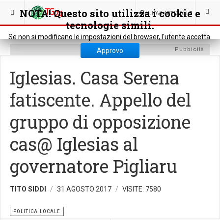
SEI QUI:
POLITICA
POLITICA LOCALE
NOTA! Questo sito utilizza i cookie e
0
NUOVI ARTICOLI
tecnologie simili.
Se non si modificano le impostazioni del browser, l'utente accetta.
Pubbicità
Approvo
Iglesias. Casa Serena
fatiscente. Appello del
gruppo di opposizione
cas@ Iglesias al
governatore Pigliaru
TITO SIDDI
31 AGOSTO 2017
VISITE: 7580
POLITICA LOCALE