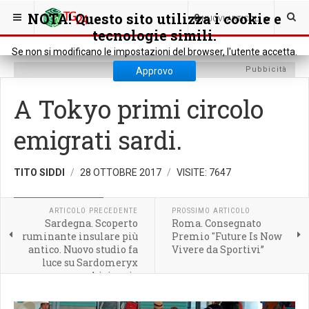
SEI QUI:
RASSEGNA STAMPA
NOTIZIE DAL MONDO
NOTA! Questo sito utilizza i cookie e
0
NUOVI ARTICOLI
tecnologie simili.
Se non si modificano le impostazioni del browser, l'utente accetta.
Pubbicità
Approvo
A Tokyo primi circolo
emigrati sardi.
TITO SIDDI
28 OTTOBRE 2017
VISITE: 7647
NOTIZIE DAL MONDO
ARTICOLO PRECEDENTE
PROSSIMO ARTICOLO
Sardegna. Scoperto
Roma. Consegnato
ruminante insulare più
Premio "Future Is Now
antico. Nuovo studio fa
Vivere da Sportivi”
luce su Sardomeryx
oschiriensis