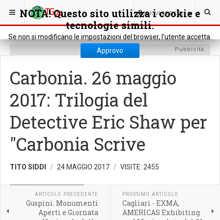
SEI QUI:
CULTURA
EVENTI MANIFESTAZIONI
NOTA! Questo sito utilizza i cookie e
0
NUOVI ARTICOLI
tecnologie simili.
Se non si modificano le impostazioni del browser, l'utente accetta.
Pubbicità
Approvo
Carbonia. 26 maggio
2017: Trilogia del
Detective Eric Shaw per
"Carbonia Scrive
TITO SIDDI
24 MAGGIO 2017
VISITE: 2455
EVENTI MANIFESTAZIONI
ARTICOLO PRECEDENTE
PROSSIMO ARTICOLO
Guspini. Monumenti
Cagliari - EXMA,
Aperti e Giornata
AMERICAS Exhibiting