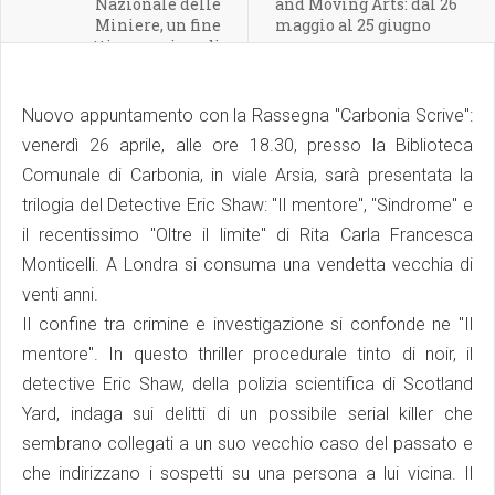
Nazionale delle
and Moving Arts: dal 26
Miniere, un fine
maggio al 25 giugno
settimana ricco di
attività alla scoperta del
territorio.
Nuovo appuntamento con la Rassegna "Carbonia Scrive":
venerdì 26 aprile, alle ore 18.30, presso la Biblioteca
Comunale di Carbonia, in viale Arsia, sarà presentata la
trilogia del Detective Eric Shaw: "Il mentore", "Sindrome" e
il recentissimo "Oltre il limite" di Rita Carla Francesca
Monticelli. A Londra si consuma una vendetta vecchia di
venti anni.
Il confine tra crimine e investigazione si confonde ne "Il
mentore". In questo thriller procedurale tinto di noir, il
detective Eric Shaw, della polizia scientifica di Scotland
Yard, indaga sui delitti di un possibile serial killer che
sembrano collegati a un suo vecchio caso del passato e
che indirizzano i sospetti su una persona a lui vicina. Il