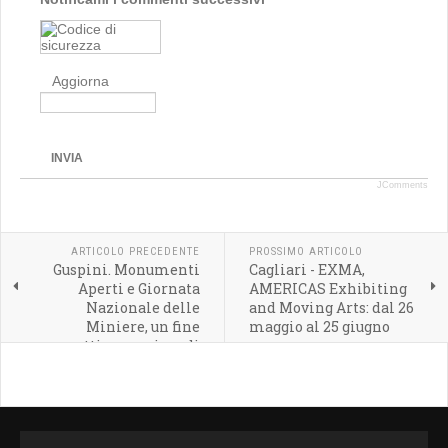
Aggiorna
INVIA
JComments
ARTICOLO PRECEDENTE
PROSSIMO ARTICOLO
Guspini. Monumenti
Cagliari - EXMA,
Aperti e Giornata
AMERICAS Exhibiting
Nazionale delle
and Moving Arts: dal 26
Miniere, un fine
maggio al 25 giugno
settimana ricco di
attività alla scoperta del
territorio.