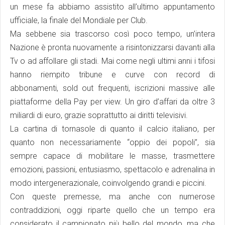
un mese fa abbiamo assistito all’ultimo appuntamento
ufficiale, la finale del Mondiale per Club.
Ma sebbene sia trascorso così poco tempo, un’intera
Nazione è pronta nuovamente a risintonizzarsi davanti alla
Tv o ad affollare gli stadi. Mai come negli ultimi anni i tifosi
hanno riempito tribune e curve con record di
abbonamenti, sold out frequenti, iscrizioni massive alle
piattaforme della Pay per view. Un giro d’affari da oltre 3
miliardi di euro, grazie soprattutto ai diritti televisivi.
La cartina di tornasole di quanto il calcio italiano, per
quanto non necessariamente “oppio dei popoli”, sia
sempre capace di mobilitare le masse, trasmettere
emozioni, passioni, entusiasmo, spettacolo e adrenalina in
modo intergenerazionale, coinvolgendo grandi e piccini.
Con queste premesse, ma anche con numerose
contraddizioni, oggi riparte quello che un tempo era
considerato il campionato più bello del mondo, ma che