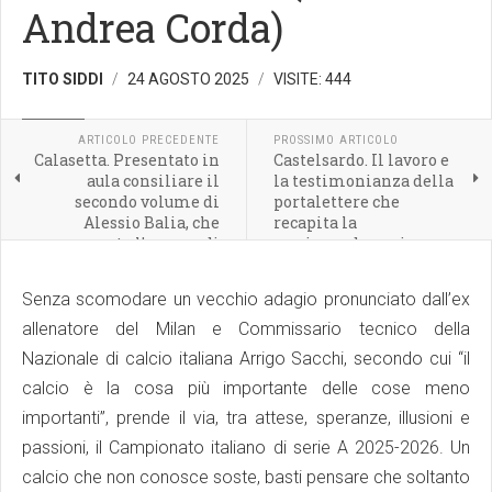
Andrea Corda)
TITO SIDDI
24 AGOSTO 2025
VISITE: 444
RITAGLI
ARTICOLO PRECEDENTE
PROSSIMO ARTICOLO
Calasetta. Presentato in
Castelsardo. Il lavoro e
aula consiliare il
la testimonianza della
secondo volume di
portalettere che
Alessio Balia, che
recapita la
racconta l'epopea di
corrispondenza in una
calcio a cinque
delle località più belle
cittadina.
della Sardegna
Senza scomodare un vecchio adagio pronunciato dall’ex
allenatore del Milan e Commissario tecnico della
Nazionale di calcio italiana Arrigo Sacchi, secondo cui “il
calcio è la cosa più importante delle cose meno
importanti”, prende il via, tra attese, speranze, illusioni e
passioni, il Campionato italiano di serie A 2025-2026. Un
calcio che non conosce soste, basti pensare che soltanto