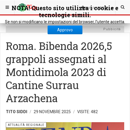
SEI QUI:
ATTUALITÀ
ATTUALITÀ REGIONALE
NOTA! Questo sito utilizza i cookie e
0
NUOVI ARTICOLI
tecnologie simili.
Se non si modificano le impostazioni del browser, l'utente accetta.
Pubbicità
Approvo
Roma. Bibenda 2026,5
grappoli assegnati al
Montidimola 2023 di
Cantine Surrau
Arzachena
TITO SIDDI
29 NOVEMBRE 2025
VISITE: 482
ATTUALITÀ REGIONALE