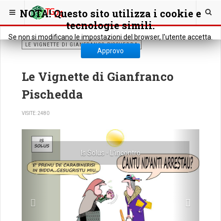
NOTA! Questo sito utilizza i cookie e
tecnologie simili.
Se non si modificano le impostazioni del browser, l'utente accetta.
LE VIGNETTE DI GIANFRANCO PISCHEDDA
Approvo
Le Vignette di Gianfranco
Pischedda
VISITE: 2480
Previous
Next
Is Solus - L'incontro